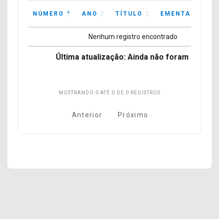
NÚMERO
ANO
TÍTULO
EMENTA
AÇ
NÚMERO
ANO
TÍTULO
EMENTA
AÇ
Nenhum registro encontrado
Última atualização: Ainda não foram
Última atualização: Ainda não foram inform
informados valores.
valo
MOSTRANDO 0 ATÉ 0 DE 0 REGISTROS
Anterior
Próximo